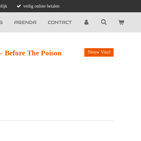
lijk
veilig online betalen
G
AGENDA
CONTACT
– Before The Poison
Nieuw Vinyl