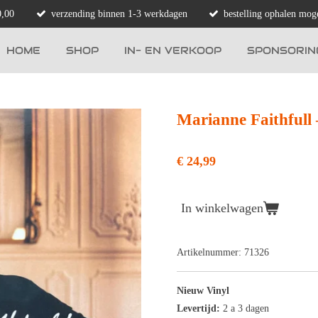
0,00
verzending binnen 1-3 werkdagen
bestelling ophalen moge
HOME
SHOP
IN- EN VERKOOP
SPONSORIN
Marianne Faithfull 
€ 24,99
In winkelwagen
Artikelnummer:
71326
Nieuw Vinyl
Levertijd:
2 a 3 dagen