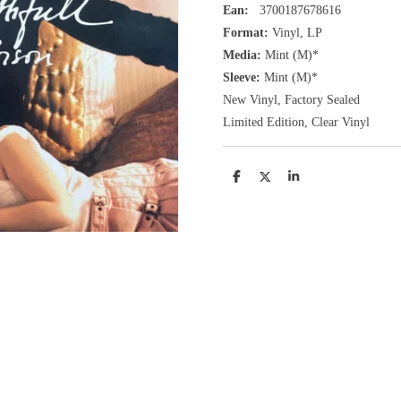
Ean:
3700187678616
Format:
Vinyl,
LP
Media:
Mint (M)*
Sleeve:
Mint (M)*
New Vinyl, Factory Sealed
Limited Edition, Clear Vinyl
D
D
S
e
e
h
l
e
a
e
l
r
n
e