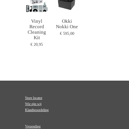
Vinyl
Okki
Record
Nokki One
Cleaning
€ 595,00
Kit
€ 20,95
Store locator
Wie zijn wij
Klantbeoordeling
Verzending