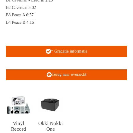
B1 Caveman - Lead In 2:20
B2 Caveman 5:02
B3 Peace A 6:57
B4 Peace B 4:16
* Gradatie informatie
Terug naar overzicht
Vinyl
Okki Nokki
Record
One