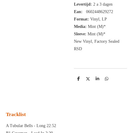
Levertijd:
2 a 3 dagen
Ean:
0602448629272
Format:
Vinyl,
LP
Media:
Mint (M)*
Sleeve:
Mint (M)*
New Vinyl, Factory Sealed
RSD
D
D
S
D
e
e
h
e
l
e
a
l
e
l
r
e
n
e
n
Tracklist
A Tubular Bells - Long 22:52