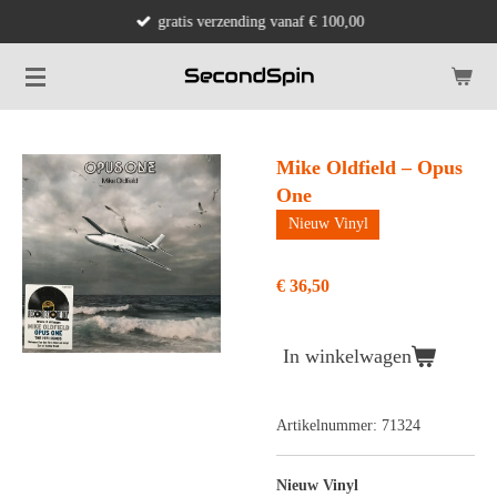
gratis verzending vanaf € 100,00
Ga
direct
naar
de
hoofdinhoud
Mike Oldfield – Opus
One
Nieuw Vinyl
€ 36,50
In winkelwagen
Artikelnummer:
71324
Nieuw Vinyl