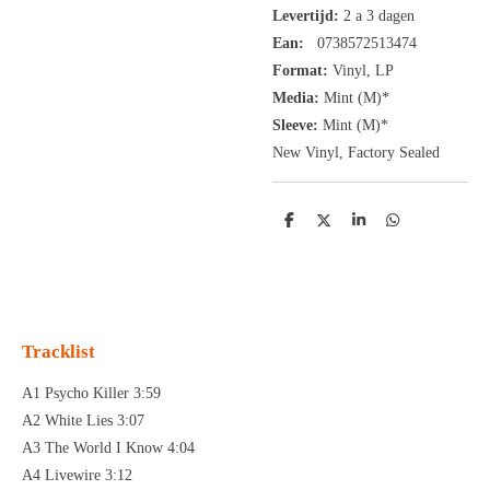
Levertijd:
2 a 3 dagen
Ean:
0738572513474
Format:
Vinyl,
LP
Media:
Mint (M)*
Sleeve:
Mint (M)*
New Vinyl, Factory Sealed
D
D
S
D
e
e
h
e
l
e
a
l
e
l
r
e
n
e
n
Tracklist
A1 Psycho Killer 3:59
A2 White Lies 3:07
A3 The World I Know 4:04
A4 Livewire 3:12