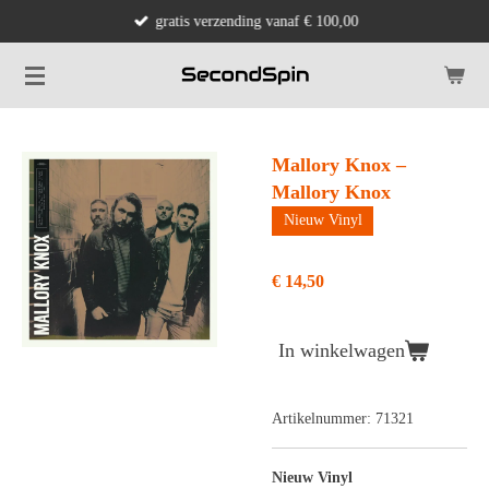
gratis verzending vanaf € 100,00
Ga
direct
naar
de
hoofdinhoud
Mallory Knox –
Mallory Knox
Nieuw Vinyl
€ 14,50
In winkelwagen
Artikelnummer:
71321
Nieuw Vinyl