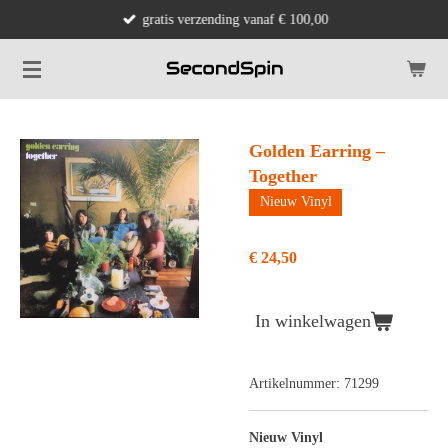
gratis verzending vanaf € 100,00
Ga
direct
naar
de
hoofdinhoud
Golden Earring –
Together
Nieuw Vinyl
€ 24,50
In winkelwagen
Artikelnummer:
71299
Nieuw Vinyl