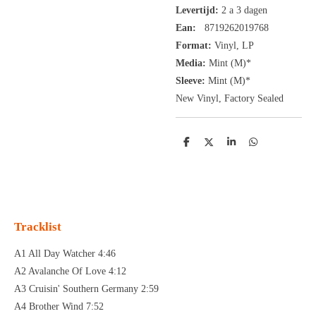
Levertijd:
2 a 3 dagen
Ean:
8719262019768
Format:
Vinyl,
LP
Media:
Mint (M)*
Sleeve:
Mint (M)*
New Vinyl, Factory Sealed
D
D
S
D
e
e
h
e
l
e
a
l
e
l
r
e
n
e
n
Tracklist
A1 All Day Watcher 4:46
A2 Avalanche Of Love 4:12
A3 Cruisin' Southern Germany 2:59
A4 Brother Wind 7:52