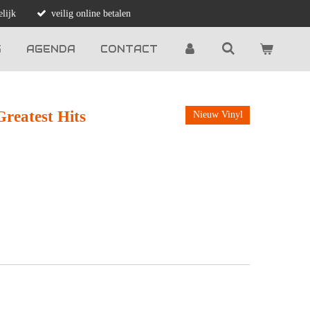
lijk
veilig online betalen
G
AGENDA
CONTACT
reatest Hits
Nieuw Vinyl