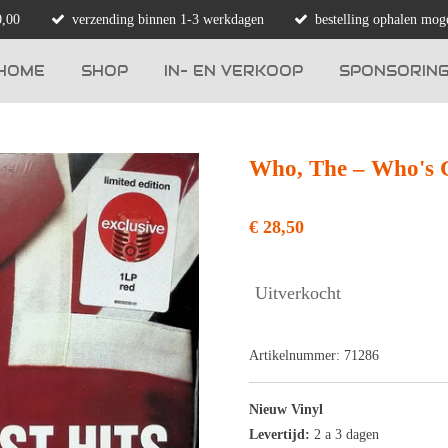
0,00
verzending binnen 1-3 werkdagen
bestelling ophalen moge
HOME
SHOP
IN- EN VERKOOP
SPONSORIN
Who, The – Who's G
€ 28,50
Uitverkocht
Artikelnummer:
71286
Nieuw Vinyl
Levertijd:
2 a 3 dagen