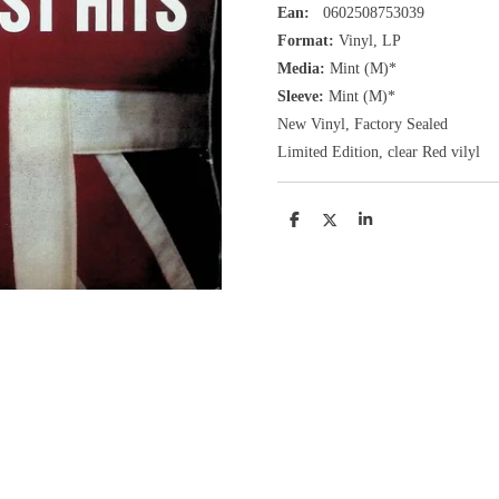
Ean:
0602508753039
Format:
Vinyl,
LP
Media:
Mint (M)*
Sleeve:
Mint (M)*
New Vinyl, Factory Sealed
Limited Edition, clear Red vilyl
D
D
S
e
e
h
l
e
a
e
l
r
n
e