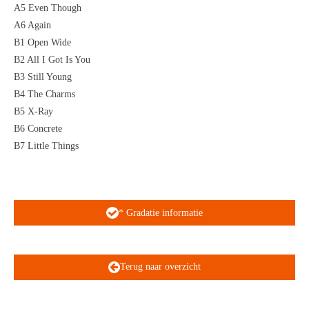
A5 Even Though
A6 Again
B1 Open Wide
B2 All I Got Is You
B3 Still Young
B4 The Charms
B5 X-Ray
B6 Concrete
B7 Little Things
* Gradatie informatie
Terug naar overzicht