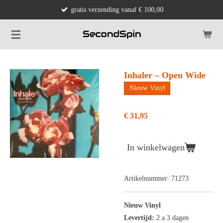
gratis verzending vanaf € 100,00
Ga
direct
naar
de
hoofdinhoud
Inhaler – Open Wide
Nieuw Vinyl
€ 31,95
In winkelwagen
Artikelnummer:
71273
Nieuw Vinyl
Levertijd:
2 a 3 dagen