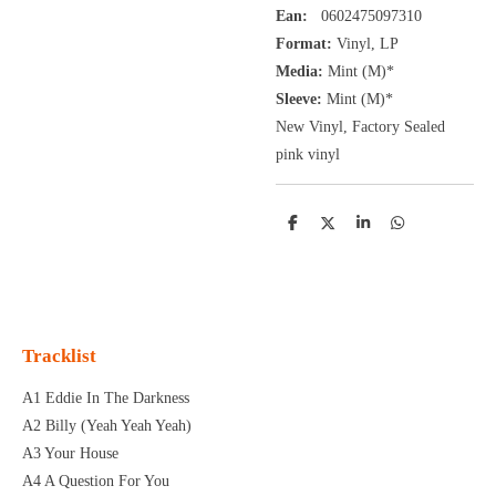
Ean:
0602475097310
Format:
Vinyl,
LP
Media:
Mint (M)*
Sleeve:
Mint (M)*
New Vinyl, Factory Sealed
pink vinyl
D
D
S
D
e
e
h
e
l
e
a
l
e
l
r
e
n
e
n
Tracklist
A1 Eddie In The Darkness
A2 Billy (Yeah Yeah Yeah)
A3 Your House
A4 A Question For You