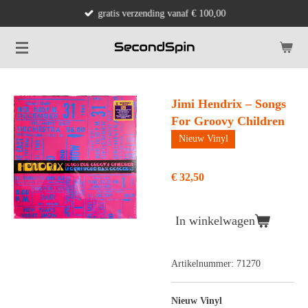
gratis verzending vanaf € 100,00
Ga
direct
naar
de
hoofdinhoud
Jimi Hendrix – Songs
For Groovy Children
Nieuw Vinyl
€ 32,50
In winkelwagen
Artikelnummer:
71270
Nieuw Vinyl