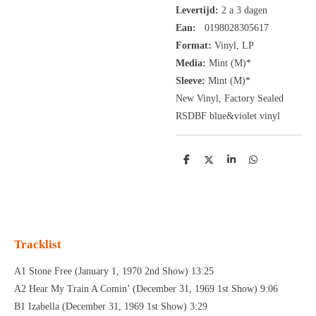
Levertijd:
2 a 3 dagen
Ean:
0198028305617
Format:
Vinyl,
LP
Media:
Mint (M)*
Sleeve:
Mint (M)*
New Vinyl, Factory Sealed
RSDBF blue&violet vinyl
D
D
S
D
e
e
h
e
l
e
a
l
e
l
r
e
n
e
n
Tracklist
A1 Stone Free (January 1, 1970 2nd Show) 13:25
A2 Hear My Train A Comin’ (December 31, 1969 1st Show) 9:06
B1 Izabella (December 31, 1969 1st Show) 3:29