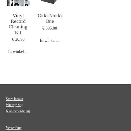
Vinyl
Okki Nokki
Record
One
Cleaning
€ 595,00
Kit
€ 20,95
In winkelwagen
In winkelwagen
Store locator
Wie zijn wij
Klantbeoordeling
Verzending