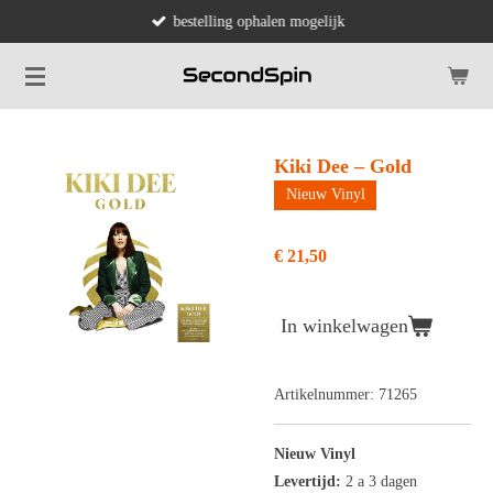
bestelling ophalen mogelijk
Ga
direct
naar
de
hoofdinhoud
Kiki Dee – Gold
Nieuw Vinyl
€ 21,50
In winkelwagen
Artikelnummer:
71265
Nieuw Vinyl
Levertijd:
2 a 3 dagen