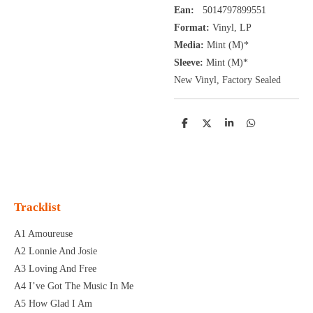
Ean:
5014797899551
Format:
Vinyl,
LP
Media:
Mint (M)*
Sleeve:
Mint (M)*
New Vinyl, Factory Sealed
D
D
S
D
e
e
h
e
l
e
a
l
e
l
r
e
n
e
n
Tracklist
A1 Amoureuse
A2 Lonnie And Josie
A3 Loving And Free
A4 I’ve Got The Music In Me
A5 How Glad I Am