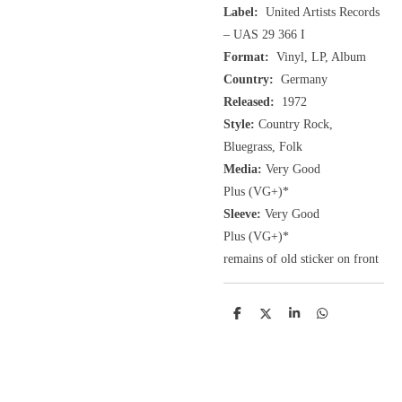
Label:
United Artists Records
‎– UAS 29 366 I
Format:
Vinyl, LP, Album
Country:
Germany
Released:
1972
Style:
Country Rock,
Bluegrass, Folk
Media:
Very Good
Plus
(VG+
)
*
Sleeve:
Very Good
Plus
(VG+)
*
remains of old sticker on front
D
D
S
D
e
e
h
e
l
e
a
l
e
l
r
e
n
e
n