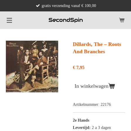
gratis verzending vanaf € 100,00
Ga
direct
naar
de
hoofdinhoud
Dillards, The ‎– Roots
And Branches
€ 7,95
In winkelwagen
Artikelnummer:
22176
2e Hands
Levertijd:
2 a 3 dagen