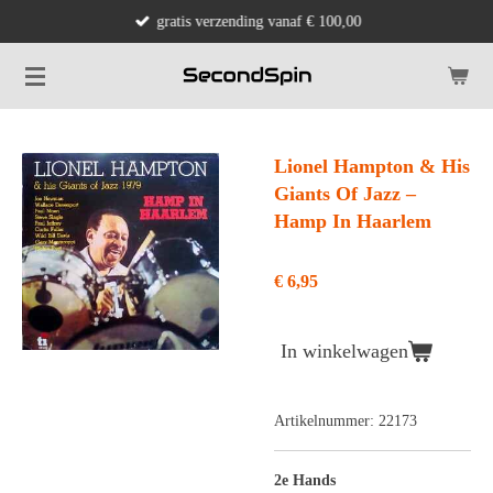
gratis verzending vanaf € 100,00
Ga
direct
naar
de
hoofdinhoud
Lionel Hampton & His
Giants Of Jazz ‎–
Hamp In Haarlem
€ 6,95
In winkelwagen
Artikelnummer:
22173
2e Hands