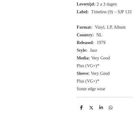
Levertijd:
2 a 3 dagen
Label:
Timeless (9) ‎– SJP 133
Format:
Vinyl, LP, Album
Country:
NL
Released:
1979
Style:
Jazz
Media:
Very Good
Plus
(VG+
)
*
Sleeve:
Very Good
Plus
(VG+)
*
Some edge wear
D
D
S
D
e
e
h
e
l
e
a
l
e
l
r
e
n
e
n