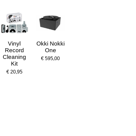
Vinyl
Okki Nokki
Record
One
Cleaning
€ 595,00
Kit
€ 20,95
Store locator
Wie zijn wij
Klantbeoordeling
Verzending