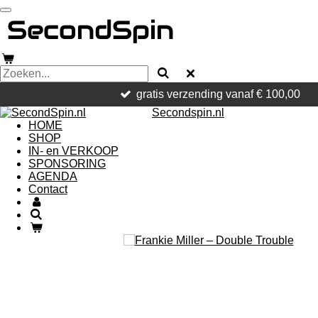
Ga
direct
naar
de
hoofdinhoud
gratis verzending vanaf € 100,00
Secondspin.nl
HOME
SHOP
IN- en VERKOOP
SPONSORING
AGENDA
Contact