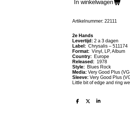
In winkelwagen
Artikelnummer:
22111
2e Hands
Levertijd:
2 a 3 dagen
Label:
Chrysalis ‎– 511174
Format:
Vinyl, LP, Album
Country:
Europe
Released:
1978
Style:
Blues Rock
Media:
Very Good Plus
(VG
Sleeve:
Very Good Plus
(V
Little bit of edge and ring w
D
D
S
e
e
h
l
e
a
e
l
r
n
e