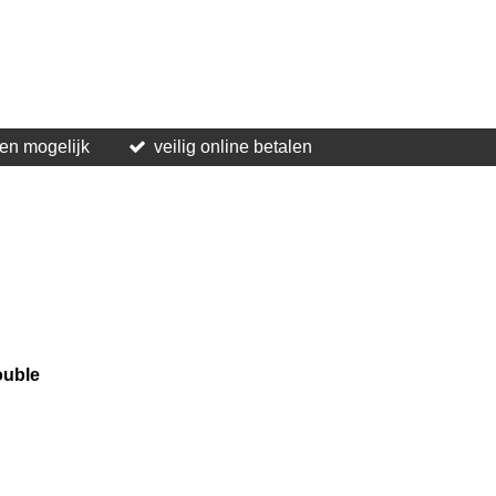
len mogelijk
veilig online betalen
ouble