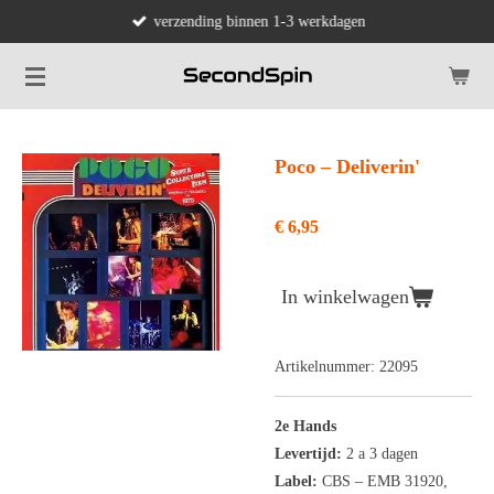
verzending binnen 1-3 werkdagen
Ga
direct
naar
de
hoofdinhoud
Poco – Deliverin'
€ 6,95
In winkelwagen
Artikelnummer:
22095
2e Hands
Levertijd:
2 a 3 dagen
Label:
CBS ‎– EMB 31920,