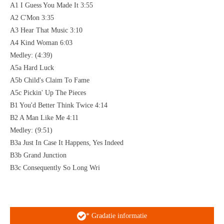
A1 I Guess You Made It 3:55
A2 C'Mon 3:35
A3 Hear That Music 3:10
A4 Kind Woman 6:03
Medley: (4:39)
A5a Hard Luck
A5b Child's Claim To Fame
A5c Pickin' Up The Pieces
B1 You'd Better Think Twice 4:14
B2 A Man Like Me 4:11
Medley: (9:51)
B3a Just In Case It Happens, Yes Indeed
B3b Grand Junction
B3c Consequently So Long Wri
* Gradatie informatie