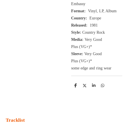
Embassy
Format:
Vinyl, LP, Album
Country:
Europe
Released:
1981
Style:
Country Rock
Media:
Very Good
Plus
(VG+
)
*
Sleeve:
Very Good
Plus
(VG+)
*
some edge and ring wear
D
D
S
D
e
e
h
e
l
e
a
l
e
l
r
e
n
e
n
Tracklist