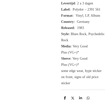
Levertijd:
2 a 3 dagen
Label:
Polydor ‎– 2391 561
Format:
Vinyl, LP, Album
Country:
Germany
Released:
1983
Style:
Blues Rock, Psychedelic
Rock
Media:
Very Good
Plus
(VG+
)
*
Sleeve:
Very Good
Plus
(VG+)
*
some edge wear, hype sticker
on front, signs of old price
sticker
D
D
S
D
e
e
h
e
l
e
a
l
e
l
r
e