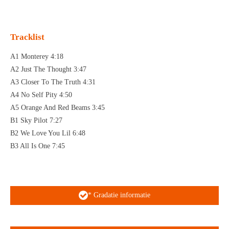
n
e
n
Tracklist
A1 Monterey 4:18
A2 Just The Thought 3:47
A3 Closer To The Truth 4:31
A4 No Self Pity 4:50
A5 Orange And Red Beams 3:45
B1 Sky Pilot 7:27
B2 We Love You Lil 6:48
B3 All Is One 7:45
* Gradatie informatie