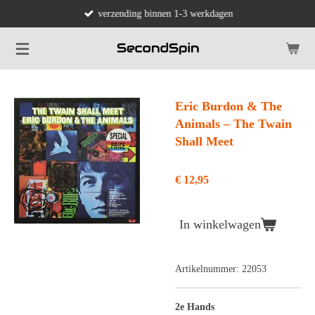
verzending binnen 1-3 werkdagen
Ga
direct
naar
de
hoofdinhoud
Eric Burdon & The
Animals ‎– The Twain
Shall Meet
€ 12,95
In winkelwagen
Artikelnummer:
22053
2e Hands