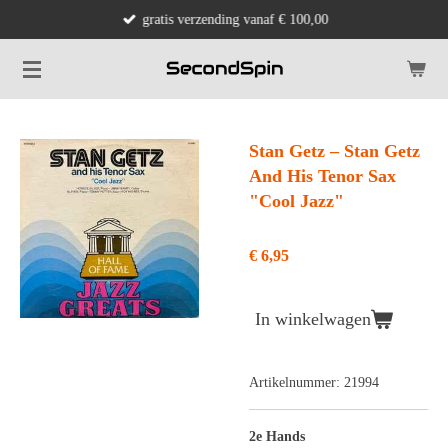
gratis verzending vanaf € 100,00
Ga
direct
naar
de
hoofdinhoud
Stan Getz ‎– Stan Getz
And His Tenor Sax
"Cool Jazz"
€ 6,95
In winkelwagen
Artikelnummer:
21994
2e Hands