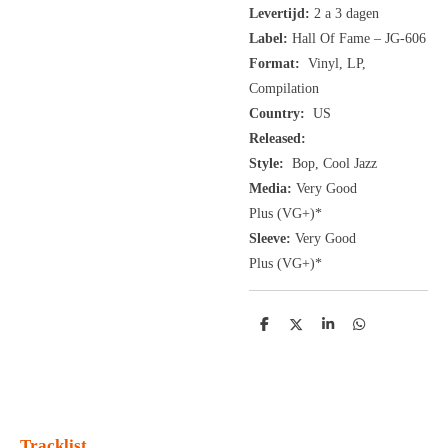
Levertijd:
2 a 3 dagen
Label:
Hall Of Fame – JG-606
Format:
Vinyl, LP,
Compilation
Country:
US
Released:
Style:
Bop, Cool Jazz
Media:
Very Good
Plus
(VG+
)
*
Sleeve:
Very Good
Plus
(VG+)
*
D
D
S
D
e
e
h
e
l
e
a
l
e
l
r
e
n
e
n
Tracklist