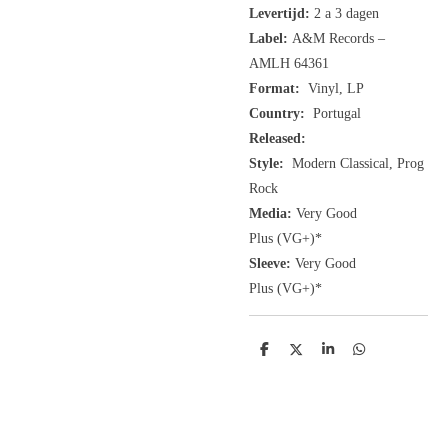
Levertijd:
2 a 3 dagen
Label:
A&M Records ‎–
AMLH 64361
Format:
Vinyl, LP
Country:
Portugal
Released:
Style:
Modern Classical, Prog
Rock
Media:
Very Good
Plus
(VG+
)
*
Sleeve:
Very Good
Plus
(VG+)
*
D
D
S
D
e
e
h
e
l
e
a
l
e
l
r
e
n
e
n