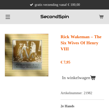
gratis verzending vanaf € 100,00
Ga
direct
naar
de
hoofdinhoud
Rick Wakeman ‎– The
Six Wives Of Henry
VIII
€ 7,95
In winkelwagen
Artikelnummer:
21982
2e Hands