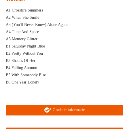
A1 Crossfire Summers
A2 When She Smile
A3 (You'll Never Know) Alone Again
A4 Time And Space
A5 Memory Glitter
B1 Saturday Night Blue
B2 Pretty Without You
B3 Shades Of Her
B4 Falling Autumn
B5 With Somebody Else
B6 One Year Lonely
* Gradatie informatie