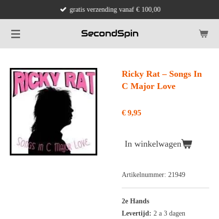
gratis verzending vanaf € 100,00
Ga
direct
naar
de
hoofdinhoud
Ricky Rat ‎– Songs In
C Major Love
€ 9,95
In winkelwagen
Artikelnummer:
21949
2e Hands
Levertijd:
2 a 3 dagen