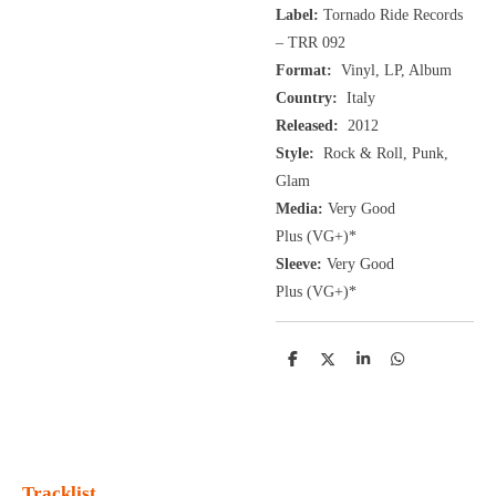
Label:
Tornado Ride Records
‎– TRR 092
Format:
Vinyl, LP, Album
Country:
Italy
Released:
2012
Style:
Rock & Roll, Punk,
Glam
Media:
Very Good
Plus
(VG+
)
*
Sleeve:
Very Good
Plus
(VG+)
*
D
D
S
D
e
e
h
e
l
e
a
l
e
l
r
e
n
e
n
Tracklist