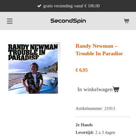
gratis verzending vanaf € 100,00
Ga
direct
naar
de
hoofdinhoud
Randy Newman ‎–
Trouble In Paradise
€ 6,95
In winkelwagen
Artikelnummer:
21913
2e Hands
Levertijd:
2 a 3 dagen