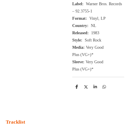
Label:
Warner Bros. Records
‎– 92.3755-1
Format:
Vinyl, LP
Country:
NL
Released:
1983
Style:
Soft Rock
Media:
Very Good
Plus
(VG+
)
*
Sleeve:
Very Good
Plus
(VG+)
*
D
D
S
D
e
e
h
e
l
e
a
l
e
l
r
e
n
e
n
Tracklist