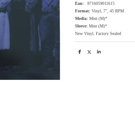
Ean:
8716059011615
Format:
Vinyl,
7", 45 RPM
Media:
Mint (M)*
Sleeve:
Mint (M)*
New Vinyl, Factory Sealed
D
D
S
e
e
h
l
e
a
e
l
r
n
e