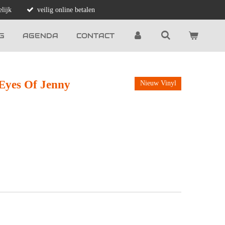
lijk
veilig online betalen
G
AGENDA
CONTACT
Eyes Of Jenny
Nieuw Vinyl