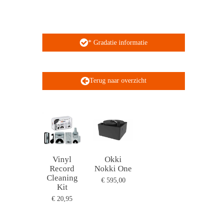
* Gradatie informatie
Terug naar overzicht
Vinyl
Okki
Record
Nokki One
Cleaning
€ 595,00
Kit
€ 20,95