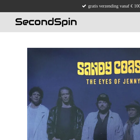
gratis verzending vanaf € 10
Ga
direct
naar
de
hoofdinhoud