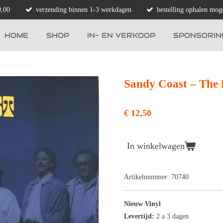
0,00
verzending binnen 1-3 werkdagen
bestelling ophalen moge
HOME
SHOP
IN- EN VERKOOP
SPONSORIN
Sandy Coast – The 
€ 12,50
In winkelwagen
Artikelnummer:
70740
Nieuw Vinyl
Levertijd:
2 a 3 dagen