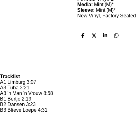
Media:
Mint (M)*
Sleeve:
Mint (M)*
New Vinyl, Factory Sealed
D
D
S
D
e
e
h
e
l
e
a
l
e
l
r
e
n
e
n
Tracklist
A1 Limburg 3:07
A3 Tuba 3:21
A3 'n Man 'n Vrouw 8:58
B1 Bertje 2:19
B2 Dansen 3:23
B3 Blieve Loepe 4:31