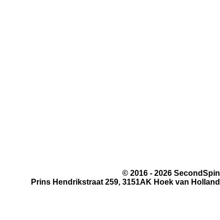
Store locator
Wie zijn wij
Klantbeoordeling
Verzending
Retourneren
Algemene voorwaarden
Nieuwsbrief
Foto-tour
© 2016 - 2026 SecondSpin
Prins Hendrikstraat 259, 3151AK Hoek van Holland
MUZIEKWINKEL-INFO.NL