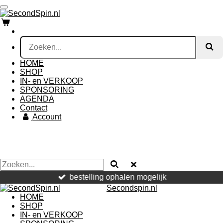
Ga
direct
naar
de
hoofdinhoud
HOME
SHOP
IN- en VERKOOP
SPONSORING
AGENDA
Contact
Account
bestelling ophalen mogelijk
Secondspin.nl
HOME
SHOP
IN- en VERKOOP