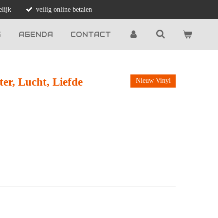
lijk
veilig online betalen
G
AGENDA
CONTACT
r, Lucht, Liefde
Nieuw Vinyl