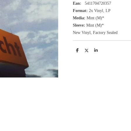
Ean:
5411704720357
Format:
2x
Vinyl,
LP
Media:
Mint (M)*
Sleeve:
Mint (M)*
New Vinyl, Factory Sealed
D
D
S
e
e
h
l
e
a
e
l
r
n
e