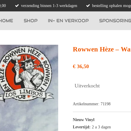
0,00
verzending binnen 1-3 werkdagen
bestelling ophalen moge
HOME
SHOP
IN- EN VERKOOP
SPONSORIN
Rowwen Hèze – Wate
€ 36,50
Uitverkocht
Artikelnummer:
71198
Nieuw Vinyl
Levertijd:
2 a 3 dagen