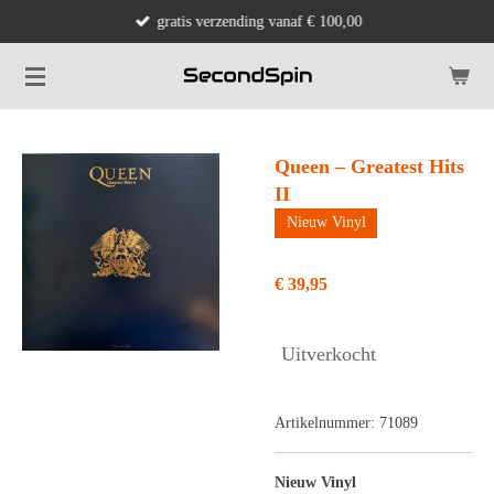
gratis verzending vanaf € 100,00
Ga
direct
naar
de
hoofdinhoud
Queen – Greatest Hits
II
Nieuw Vinyl
€ 39,95
Uitverkocht
Artikelnummer:
71089
Nieuw Vinyl