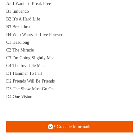
A5 I Want To Break Free
B1 Innuendo
B2 It's A Hard Life
B3 Breakthru
B4 Who Wants To Live Forever
C1 Headlong
C2 The Miracle
C3 I'm Going Slightly Mad
C4 The Invisible Man
D1 Hammer To Fall
D2 Friends Will Be Friends
D3 The Show Must Go On
D4 One Vision
* Gradatie informatie