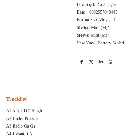
Levertijd:
2 a 3 dagen
Ean:
0602557048445
Format:
2x
Vinyl,
LP
Media:
Mint (M)*
Sleeve:
Mint (M)*
New Vinyl, Factory Sealed
D
D
S
D
e
e
h
e
l
e
a
l
e
l
r
e
n
e
n
Tracklist
A1 A Kind Of Magic
A2 Under Pressure
A3 Radio Ga Ga
A4 I Want It All