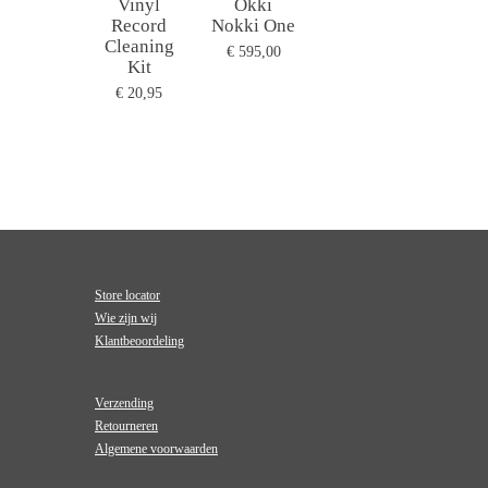
Vinyl
Okki
Record
Nokki One
Cleaning
€ 595,00
Kit
€ 20,95
Store locator
Wie zijn wij
Klantbeoordeling
Verzending
Retourneren
Algemene voorwaarden