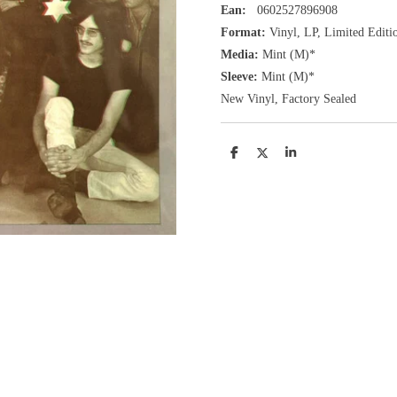
Ean:
0602527896908
Format:
Vinyl,
LP,
Limited Edit
Media:
Mint (M)*
Sleeve:
Mint (M)*
New Vinyl, Factory Sealed
D
D
S
e
e
h
l
e
a
e
l
r
n
e