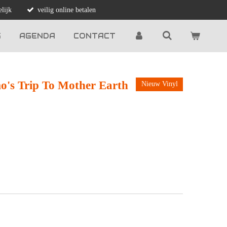
lijk
veilig online betalen
G
AGENDA
CONTACT
's Trip To Mother Earth
Nieuw Vinyl