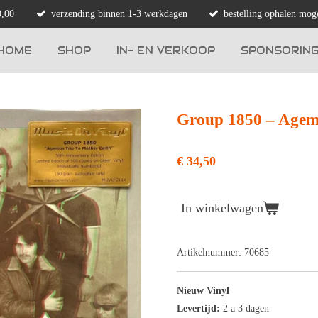
0,00
verzending binnen 1-3 werkdagen
bestelling ophalen moge
HOME
SHOP
IN- EN VERKOOP
SPONSORIN
Group 1850 – Agemo
€ 34,50
In winkelwagen
Artikelnummer:
70685
Nieuw Vinyl
Levertijd:
2 a 3 dagen