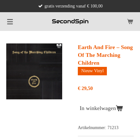
gratis verzending vanaf € 100,00
Ga
direct
naar
de
hoofdinhoud
Earth And Fire – Song
Of The Marching
Children
Nieuw Vinyl
€ 29,50
In winkelwagen
Artikelnummer:
71213