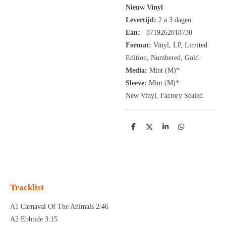
Nieuw Vinyl
Levertijd:
2 a 3 dagen
Ean:
8719262018730
Format:
Vinyl,
LP,
Limited
Edition, Numbered,
Gold
Media:
Mint (M)*
Sleeve:
Mint (M)*
New Vinyl, Factory Sealed
D
D
S
D
e
e
h
e
l
e
a
l
e
l
r
e
n
e
n
Tracklist
A1 Carnaval Of The Animals 2:46
A2 Ebbtide 3:15