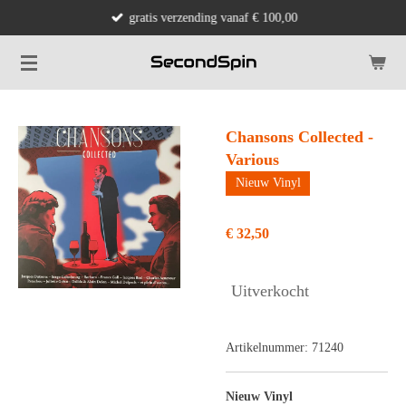
gratis verzending vanaf € 100,00
Ga
direct
naar
de
hoofdinhoud
Chansons Collected -
Various
Nieuw Vinyl
€ 32,50
Uitverkocht
Artikelnummer:
71240
Nieuw Vinyl