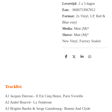
Levertijd:
2 a 3 dagen
Ean:
0600753967812
Format:
2x
Vinyl,
LP, Red &
Blue vinyl
Media:
Mint (M)*
Sleeve:
Mint (M)*
New Vinyl, Factory Sealed
D
D
S
D
e
e
h
e
l
e
a
l
e
l
r
e
n
e
n
Tracklist
A1 Jacques Dutronc– Il Est Cinq Heure, Paris S'eveille
A2 André Bourvil– La Tendresse
A3 Brigitte Bardot & Serge Gainsbourg– Bonnie And Clyde