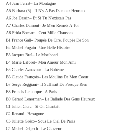
A4 Jean Ferrat– La Montagne
A5 Barbara (5)– Il N'y A Pas D'amour Heureux
A6 Joe Dassin– Et Si Tu N'existais Pas
A7 Charles Dumont– Je M'en Remets A Toi
A8 Frida Boccara– Cent Mille Chansons
B1 France Gall– Poupée De Cire, Poupée De Son
B2 Michel Fugain– Une Belle Histoire
B3 Jacques Brel– Le Moribond
B4 Marie Laforêt– Mon Amour Mon Ami
B5 Charles Aznavour– La Bohème
B6 Claude François– Les Moulins De Mon Coeur
B7 Serge Reggiani– Il Suffirait De Presque Rien
B8 Francis Lemarque– A Paris
B9 Gérard Lenorman– La Ballade Des Gens Heureux
C1 Julien Clerc– Si On Chantait
C2 Renaud– Hexagone
C3 Juliette Gréco– Sous Le Ciel De Paris
C4 Michel Delpech– Le Chasseur