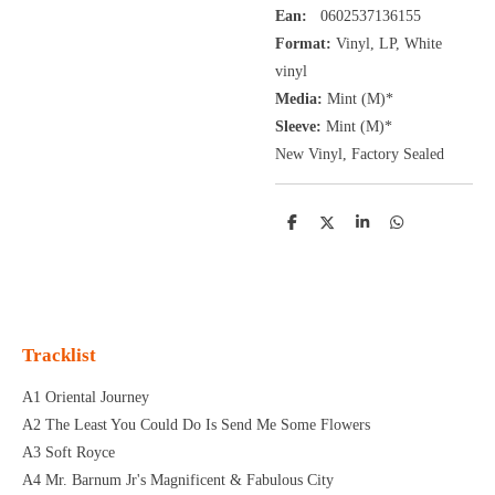
Ean:
0602537136155
Format:
Vinyl,
LP, White
vinyl
Media:
Mint (M)*
Sleeve:
Mint (M)*
New Vinyl, Factory Sealed
D
D
S
D
e
e
h
e
l
e
a
l
e
l
r
e
n
e
n
Tracklist
A1 Oriental Journey
A2 The Least You Could Do Is Send Me Some Flowers
A3 Soft Royce
A4 Mr. Barnum Jr's Magnificent & Fabulous City