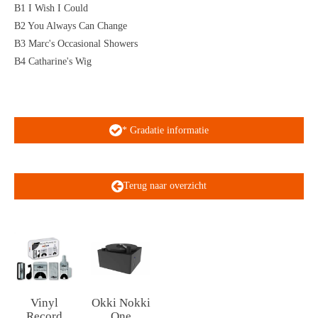
B1 I Wish I Could
B2 You Always Can Change
B3 Marc's Occasional Showers
B4 Catharine's Wig
* Gradatie informatie
Terug naar overzicht
Vinyl
Okki Nokki
Record
One