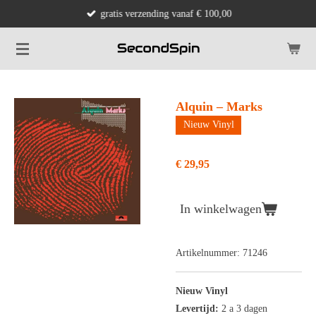
gratis verzending vanaf € 100,00
Ga
direct
naar
de
hoofdinhoud
Alquin – Marks
Nieuw Vinyl
€ 29,95
In winkelwagen
Artikelnummer:
71246
Nieuw Vinyl
Levertijd:
2 a 3 dagen