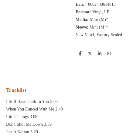
Ean:
0602438614813
Format:
Vinyl,
LP
Media:
Mint (M)*
Sleeve:
Mint (M)*
New Vinyl, Factory Sealed
D
D
S
D
e
e
h
e
l
e
a
l
e
l
r
e
n
e
n
Tracklist
I Still Have Faith In You 5:08
When You Danced With Me 2:49
Little Things 3:08
Don't Shut Me Down 3:59
Just A Notion 3:29