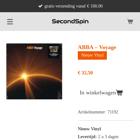
gratis verzending vanaf € 100,00
Ga
direct
naar
de
hoofdinhoud
ABBA – Voyage
Nieuw Vinyl
€ 32,50
In winkelwagen
Artikelnummer:
71192
Nieuw Vinyl
Levertijd:
2 a 3 dagen