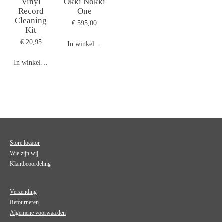
Vinyl
Okki Nokki
Record
One
Cleaning
€ 595,00
Kit
€ 20,95
In winkelwagen
In winkelwagen
Store locator
Wie zijn wij
Klantbeoordeling
Verzending
Retourneren
Algemene voorwaarden