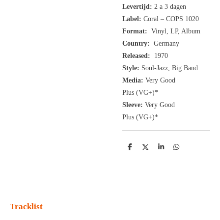
Levertijd:
2 a 3 dagen
Label:
Coral ‎– COPS 1020
Format:
Vinyl, LP, Album
Country:
Germany
Released:
1970
Style:
Soul-Jazz, Big Band
Media:
Very Good
Plus
(VG+
)
*
Sleeve:
Very Good
Plus
(VG+)
*
D
D
S
D
e
e
h
e
l
e
a
l
e
l
r
e
n
e
n
Tracklist