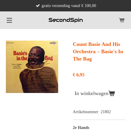
gratis verzending vanaf € 100,00
Ga
direct
naar
de
hoofdinhoud
Count Basie And His
Orchestra ‎– Basie's In
The Bag
€ 6,95
In winkelwagen
Artikelnummer:
21802
2e Hands