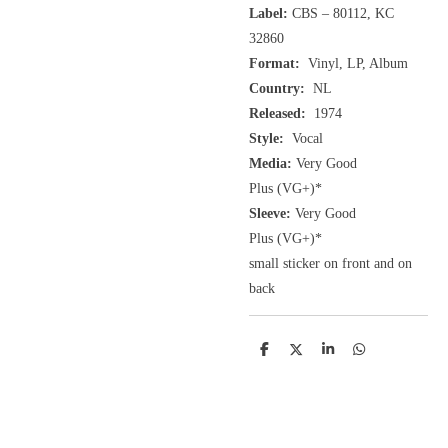
Label:
CBS ‎– 80112, KC
32860
Format:
Vinyl, LP, Album
Country:
NL
Released:
1974
Style:
Vocal
Media:
Very Good
Plus
(VG+
)
*
Sleeve:
Very Good
Plus
(VG+)
*
small sticker on front and on
back
D
D
S
D
e
e
h
e
l
e
a
l
e
l
r
e
n
e
n