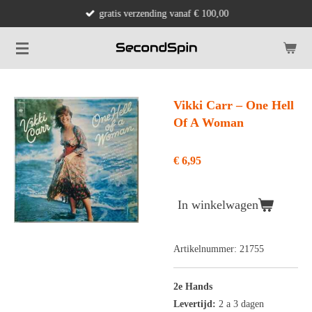
gratis verzending vanaf € 100,00
Ga
direct
naar
de
hoofdinhoud
Vikki Carr ‎– One Hell
Of A Woman
€ 6,95
In winkelwagen
Artikelnummer:
21755
2e Hands
Levertijd:
2 a 3 dagen