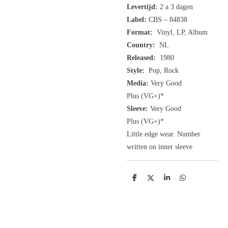
Levertijd:
2 a 3 dagen
Label:
CBS ‎– 84838
Format:
Vinyl, LP, Album
Country:
NL
Released:
1980
Style:
Pop, Rock
Media:
Very Good
Plus
(VG+
)
*
Sleeve:
Very Good
Plus
(VG+)
*
Little edge wear. Number
written on inner sleeve
D
D
S
D
e
e
h
e
l
e
a
l
e
l
r
e
n
e
n