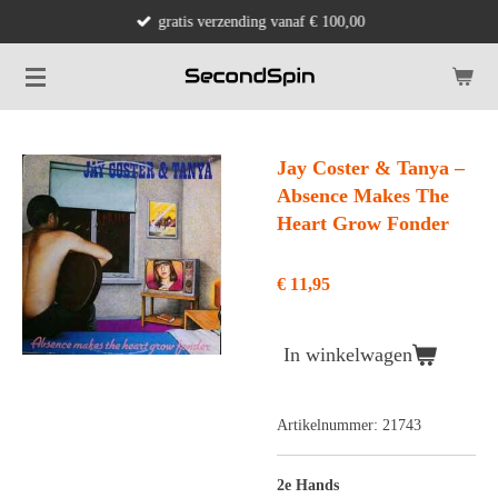
gratis verzending vanaf € 100,00
Ga
direct
naar
de
hoofdinhoud
Jay Coster & Tanya –
Absence Makes The
Heart Grow Fonder
€ 11,95
In winkelwagen
Artikelnummer:
21743
2e Hands