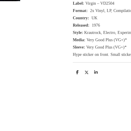
Label:
Virgin ‎– VD2504
Format:
2x
Vinyl, LP, Compilati
Country:
UK
Released:
1976
Style:
Krautrock, Electro, Experi
Media:
Very Good Plus
(VG+
)
*
Sleeve:
Very Good Plus
(VG+)
*
Hype sticker on front. Small stick
D
D
S
e
e
h
l
e
a
e
l
r
n
e