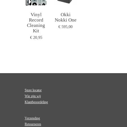
Vinyl
Okki
Record
Nokki One
Cleaning
€ 595,00
Kit
€ 20,95
Store locator
Wie zijn wij
Klantbeoordeling
Verzending
Retourneren