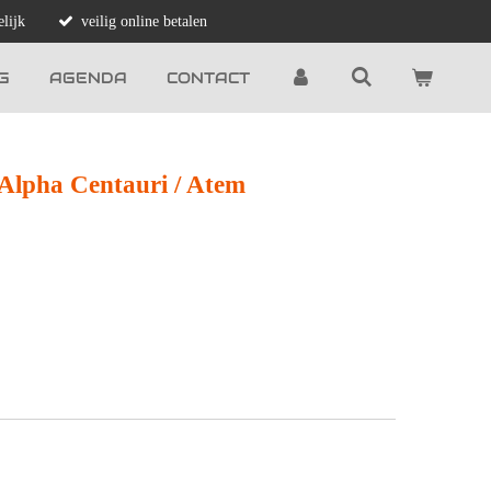
lijk
veilig online betalen
G
AGENDA
CONTACT
 Alpha Centauri / Atem