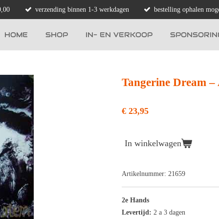
0,00
verzending binnen 1-3 werkdagen
bestelling ophalen moge
HOME
SHOP
IN- EN VERKOOP
SPONSORIN
Tangerine Dream ‎–
€ 23,95
In winkelwagen
Artikelnummer:
21659
2e Hands
Levertijd:
2 a 3 dagen