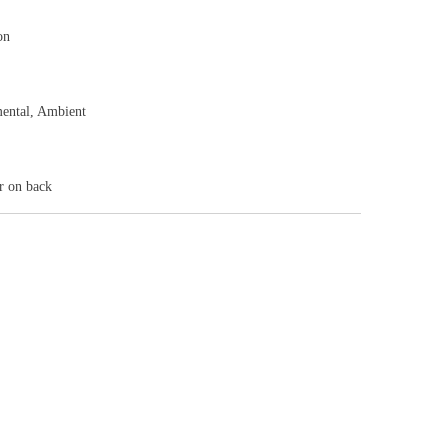
on
mental, Ambient
er on back