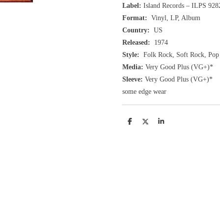
Label:
Island Records ‎– ILPS 928
Format:
Vinyl, LP, Album
Country:
US
Released:
1974
Style:
Folk Rock, Soft Rock, Pop
Media:
Very Good Plus
(VG+
)
*
Sleeve:
Very Good Plus
(VG+)
*
some edge wear
D
D
S
e
e
h
l
e
a
e
l
r
n
e