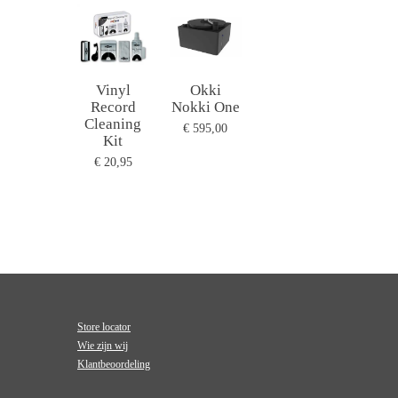
Vinyl
Okki
Record
Nokki One
Cleaning
€ 595,00
Kit
€ 20,95
Store locator
Wie zijn wij
Klantbeoordeling