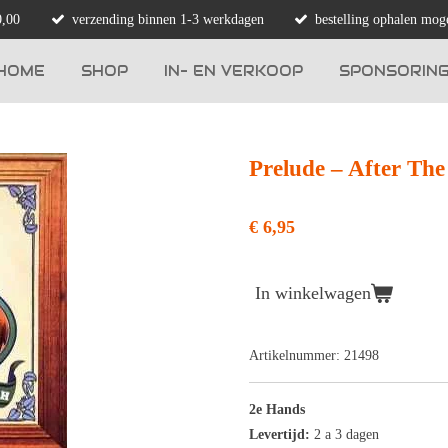
0,00
verzending binnen 1-3 werkdagen
bestelling ophalen moge
HOME
SHOP
IN- EN VERKOOP
SPONSORIN
Prelude – After Th
€ 6,95
In winkelwagen
Artikelnummer:
21498
2e Hands
Levertijd:
2 a 3 dagen