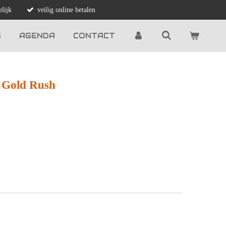
lijk
veilig online betalen
G
AGENDA
CONTACT
e Gold Rush