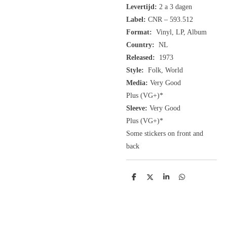
Levertijd:
2 a 3 dagen
Label:
CNR ‎– 593.512
Format:
Vinyl, LP, Album
Country:
NL
Released:
1973
Style:
Folk, World
Media:
Very Good
Plus
(VG+
)
*
Sleeve:
Very Good
Plus
(VG+)
*
Some stickers on front and
back
D
D
S
D
e
e
h
e
l
e
a
l
e
l
r
e
n
e
n