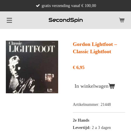
gratis verzending vanaf € 100,00
Ga
direct
naar
de
hoofdinhoud
Gordon Lightfoot ‎–
Classic Lightfoot
€ 6,95
In winkelwagen
Artikelnummer:
21448
2e Hands
Levertijd:
2 a 3 dagen