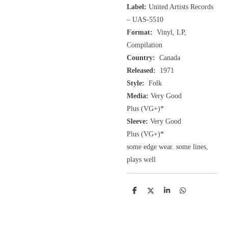
Label:
United Artists Records
‎– UAS-5510
Format:
Vinyl, LP,
Compilation
Country:
Canada
Released:
1971
Style:
Folk
Media:
Very Good
Plus
(VG+
)
*
Sleeve:
Very Good
Plus
(VG+)
*
some edge wear. some lines,
plays well
D
D
S
D
e
e
h
e
l
e
a
l
e
l
r
e
n
e
n