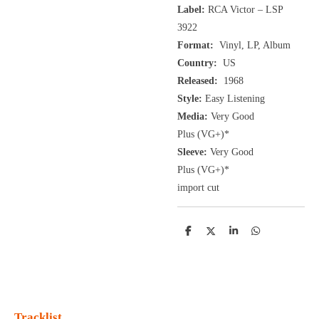
Label:
RCA Victor ‎– LSP
3922
Format:
Vinyl, LP, Album
Country:
US
Released:
1968
Style:
Easy Listening
Media:
Very Good
Plus
(VG+
)
*
Sleeve:
Very Good
Plus
(VG+)
*
import cut
D
D
S
D
e
e
h
e
l
e
a
l
e
l
r
e
n
e
n
Tracklist