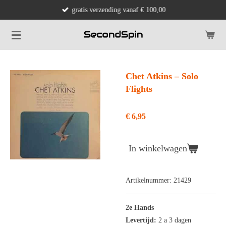
gratis verzending vanaf € 100,00
Ga
direct
naar
de
hoofdinhoud
Chet Atkins ‎– Solo
Flights
€ 6,95
In winkelwagen
Artikelnummer:
21429
2e Hands
Levertijd:
2 a 3 dagen