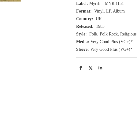
Label:
Myrrh ‎– MYR 1151
Format:
Vinyl, LP, Album
Country:
UK
Released:
1983
Style:
Folk, Folk Rock, Religious
Media:
Very Good Plus
(VG+
)
*
Sleeve:
Very Good Plus
(VG+)
*
D
D
S
e
e
h
l
e
a
e
l
r
n
e