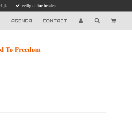
lijk
veilig online betalen
G
AGENDA
CONTACT
ad To Freedom