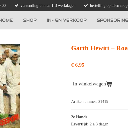
0,00
verzending binnen 1-3 werkdagen
bestelling ophalen moge
HOME
SHOP
IN- EN VERKOOP
SPONSORIN
Garth Hewitt ‎– Ro
€ 6,95
In winkelwagen
Artikelnummer:
21419
2e Hands
Levertijd:
2 a 3 dagen