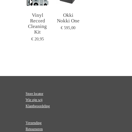
Vinyl
Okki
Record
Nokki One
Cleaning
€ 595,00
Kit
€ 20,95
Store locator
Wie zijn wij
Klantbeoordeling
Verzending
Retourneren