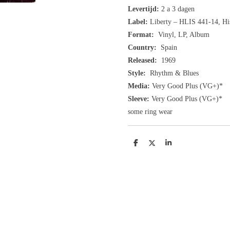
Levertijd:
2 a 3 dagen
Label:
Liberty ‎– HLIS 441-14, H
Format:
Vinyl, LP, Album
Country:
Spain
Released:
1969
Style:
Rhythm & Blues
Media:
Very Good Plus
(VG+
)
*
Sleeve:
Very Good Plus
(VG+)
*
some ring wear
D
D
S
e
e
h
l
e
a
e
l
r
n
e