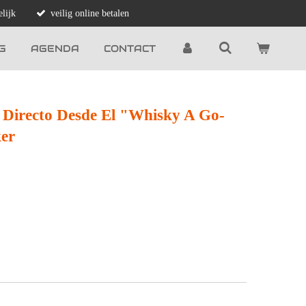
lijk
veilig online betalen
G
AGENDA
CONTACT
n Directo Desde El "Whisky A Go-
er