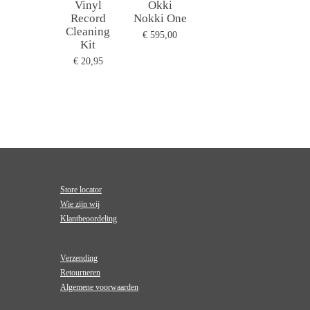
Vinyl
Okki
Record
Nokki One
Cleaning
€ 595,00
Kit
€ 20,95
Store locator
Wie zijn wij
Klantbeoordeling
Verzending
Retourneren
Algemene voorwaarden