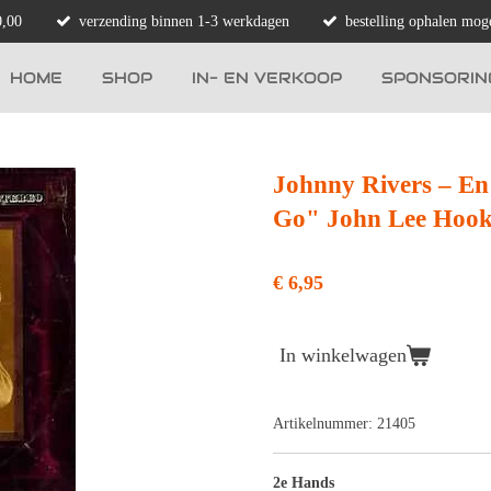
0,00
verzending binnen 1-3 werkdagen
bestelling ophalen moge
HOME
SHOP
IN- EN VERKOOP
SPONSORIN
Johnny Rivers ‎– E
Go" John Lee Hook
€ 6,95
In winkelwagen
Artikelnummer:
21405
2e Hands