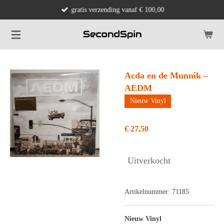
gratis verzending vanaf € 100,00
Ga
direct
naar
de
hoofdinhoud
Acda en de Munnik –
AEDM
Nieuw Vinyl
€ 27,50
Uitverkocht
Artikelnummer:
71185
Nieuw Vinyl