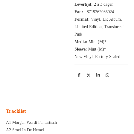
Levertijd:
2 a 3 dagen
Ean:
8719262036024
Format:
Vinyl,
LP,
Album,
Limited Edition
, Translucent
Pink
Media:
Mint (M)*
Sleeve:
Mint (M)*
New Vinyl, Factory Sealed
D
D
S
D
e
e
h
e
l
e
a
l
e
l
r
e
n
e
n
Tracklist
A1 Morgen Wordt Fantastisch
A2 Stoel In De Hemel