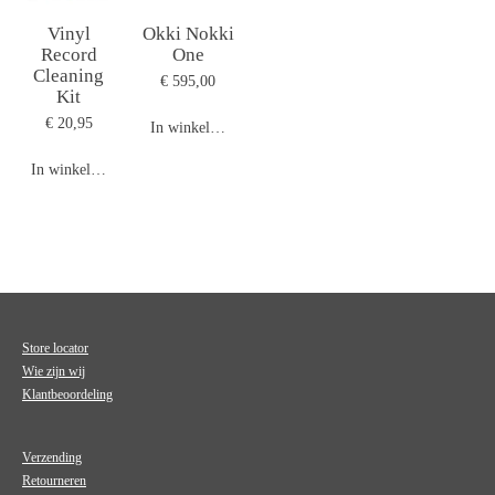
Vinyl
Okki Nokki
Record
One
Cleaning
€ 595,00
Kit
€ 20,95
In winkelwagen
In winkelwagen
Store locator
Wie zijn wij
Klantbeoordeling
Verzending
Retourneren