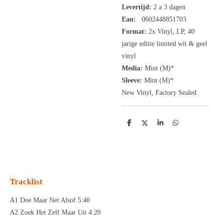
Levertijd:
2 a 3 dagen
Ean:
0602448851703
Format:
2x
Vinyl,
LP, 40
jarige editie limited wit & geel
vinyl
Media:
Mint (M)*
Sleeve:
Mint (M)*
New Vinyl, Factory Sealed
D
D
S
D
e
e
h
e
l
e
a
l
e
l
r
e
n
e
n
Tracklist
A1 Doe Maar Net Alsof 5:40
A2 Zoek Het Zelf Maar Uit 4:20