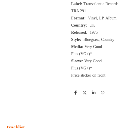
Label:
Transatlantic Records ‎–
TRA 291
Format:
Vinyl, LP, Album
Country:
UK
Released:
1975
Style:
Bluegrass, Country
Media:
Very Good
Plus
(VG+
)
*
Sleeve:
Very Good
Plus
(VG+)
*
Price sticker on front
D
D
S
D
e
e
h
e
l
e
a
l
e
l
r
e
n
e
n
Tracklist