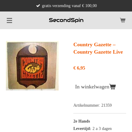
gratis verzending vanaf € 100,00
Ga
direct
naar
de
hoofdinhoud
Country Gazette ‎–
Country Gazette Live
€ 6,95
In winkelwagen
Artikelnummer:
21359
2e Hands
Levertijd:
2 a 3 dagen