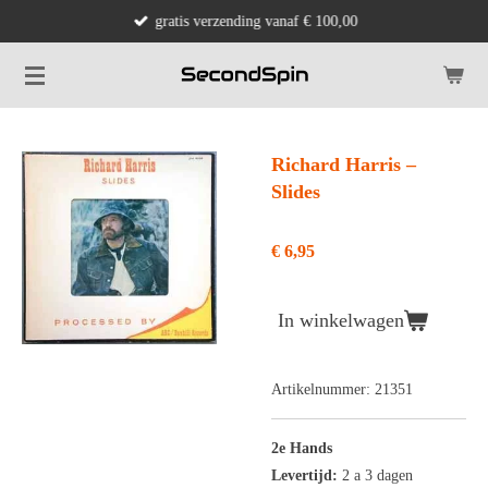
gratis verzending vanaf € 100,00
Ga
direct
naar
de
hoofdinhoud
Richard Harris ‎–
Slides
€ 6,95
In winkelwagen
Artikelnummer:
21351
2e Hands
Levertijd:
2 a 3 dagen