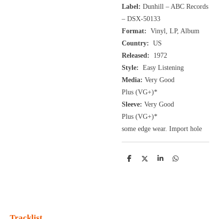
Label:
Dunhill ‎– ABC Records
‎– DSX-50133
Format:
Vinyl, LP, Album
Country:
US
Released:
1972
Style:
Easy Listening
Media:
Very Good
Plus
(VG+
)
*
Sleeve:
Very Good
Plus
(VG+)
*
some edge wear. Import hole
D
D
S
D
e
e
h
e
l
e
a
l
e
l
r
e
n
e
n
Tracklist