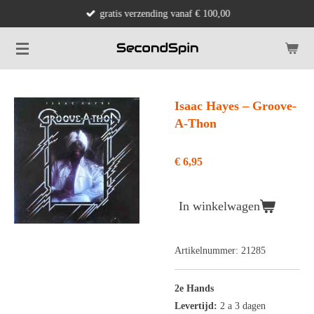
gratis verzending vanaf € 100,00
Ga
direct
naar
de
hoofdinhoud
Isaac Hayes ‎– Groove-
A-Thon
€ 6,95
In winkelwagen
Artikelnummer:
21285
2e Hands
Levertijd:
2 a 3 dagen