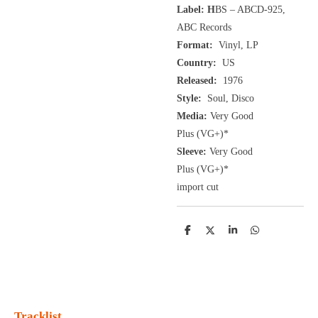
Label: H
BS ‎– ABCD-925,
ABC Records ‎
Format:
Vinyl, LP
Country:
US
Released:
1976
Style:
Soul, Disco
Media:
Very Good
Plus
(VG+
)
*
Sleeve:
Very Good
Plus
(VG+)
*
import cut
D
D
S
D
e
e
h
e
l
e
a
l
e
l
r
e
n
e
n
Tracklist