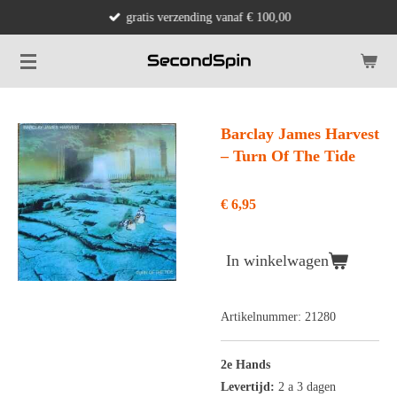
gratis verzending vanaf € 100,00
Ga
direct
naar
de
hoofdinhoud
Barclay James Harvest
‎– Turn Of The Tide
€ 6,95
In winkelwagen
Artikelnummer:
21280
2e Hands
Levertijd:
2 a 3 dagen