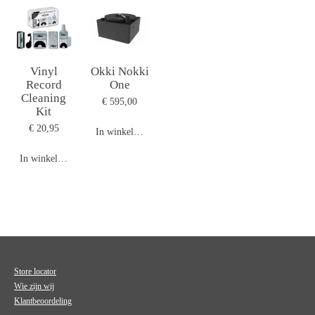
Vinyl
Okki Nokki
Record
One
Cleaning
€ 595,00
Kit
€ 20,95
In winkelwagen
In winkelwagen
Store locator
Wie zijn wij
Klantbeoordeling