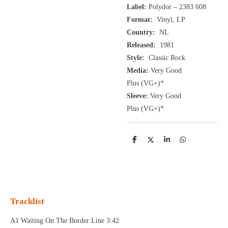
Label:
Polydor ‎– 2383 608
Format:
Vinyl, LP
Country:
NL
Released:
1981
Style:
Classic Rock
Media:
Very Good
Plus
(VG+
)
*
Sleeve:
Very Good
Plus
(VG+)
*
D
D
S
D
e
e
h
e
l
e
a
l
e
l
r
e
n
e
n
Tracklist
A1 Waiting On The Border Line 3:42