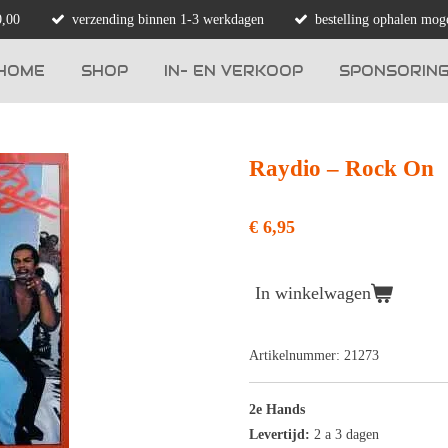
0,00
verzending binnen 1-3 werkdagen
bestelling ophalen moge
HOME
SHOP
IN- EN VERKOOP
SPONSORIN
Raydio ‎– Rock On
€ 6,95
In winkelwagen
Artikelnummer:
21273
2e Hands
Levertijd:
2 a 3 dagen