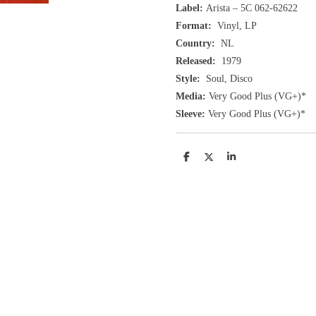
Label:
Arista ‎– 5C 062-62622
Format:
Vinyl, LP
Country:
NL
Released:
1979
Style:
Soul, Disco
Media:
Very Good Plus
(VG+
)
*
Sleeve:
Very Good Plus
(VG+)
*
D
D
S
e
e
h
l
e
a
e
l
r
n
e