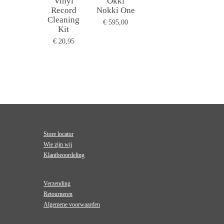
Vinyl
Okki
Record
Nokki One
Cleaning
€ 595,00
Kit
€ 20,95
Store locator
Wie zijn wij
Klantbeoordeling
Verzending
Retourneren
Algemene voorwaarden