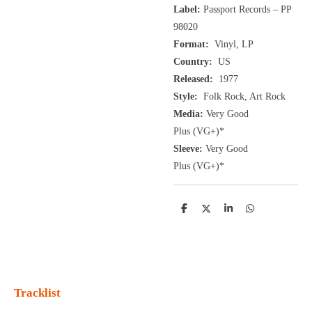
Label:
Passport Records
– PP
98020
Format:
Vinyl, LP
Country:
US
Released:
1977
Style:
Folk Rock, Art Rock
Media:
Very Good
Plus
(VG+
)
*
Sleeve:
Very Good
Plus
(VG+)
*
D
D
S
D
e
e
h
e
l
e
a
l
e
l
r
e
n
e
n
Tracklist