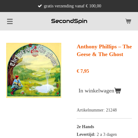
gratis verzending vanaf € 100,00
Ga
direct
naar
de
hoofdinhoud
Anthony Phillips – The
Geese & The Ghost
€ 7,95
In winkelwagen
Artikelnummer:
21248
2e Hands
Levertijd:
2 a 3 dagen