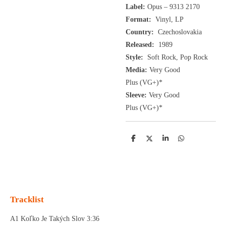
Label:
Opus
– 9313 2170
Format:
Vinyl, LP
Country:
Czechoslovakia
Released:
1989
Style:
Soft Rock, Pop Rock
Media:
Very Good
Plus
(VG+
)
*
Sleeve:
Very Good
Plus
(VG+)
*
D
D
S
D
e
e
h
e
l
e
a
l
e
l
r
e
n
e
n
Tracklist
A1 Koľko Je Takých Slov 3:36