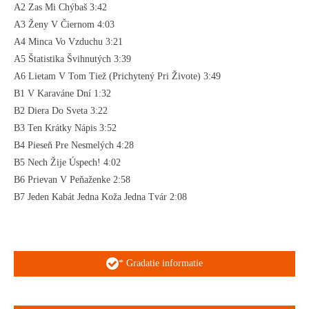
A2 Zas Mi Chýbaš 3:42
A3 Ženy V Čiernom 4:03
A4 Minca Vo Vzduchu 3:21
A5 Štatistika Švihnutých 3:39
A6 Lietam V Tom Tiež (Prichytený Pri Živote) 3:49
B1 V Karaváne Dní 1:32
B2 Diera Do Sveta 3:22
B3 Ten Krátky Nápis 3:52
B4 Pieseň Pre Nesmelých 4:28
B5 Nech Žije Úspech! 4:02
B6 Prievan V Peňaženke 2:58
B7 Jeden Kabát Jedna Koža Jedna Tvár 2:08
* Gradatie informatie