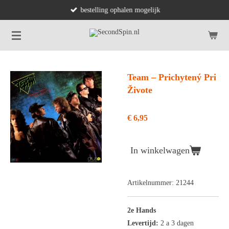
bestelling ophalen mogelijk
Ga
direct
naar
de
hoofdinhoud
Team – Prichytený Pri
Živote
€ 6,95
In winkelwagen
Artikelnummer:
21244
2e Hands
Levertijd:
2 a 3 dagen