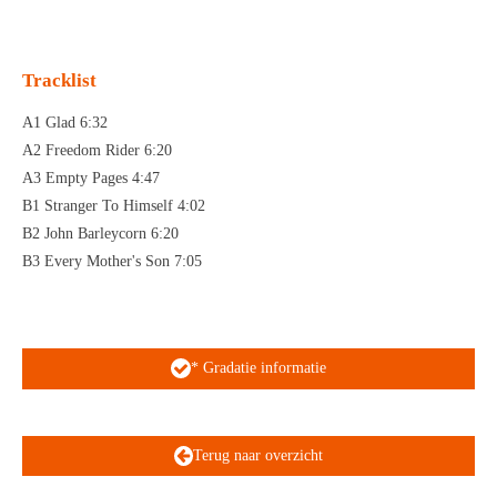
n
e
n
Tracklist
A1 Glad 6:32
A2 Freedom Rider 6:20
A3 Empty Pages 4:47
B1 Stranger To Himself 4:02
B2 John Barleycorn 6:20
B3 Every Mother's Son 7:05
* Gradatie informatie
Terug naar overzicht