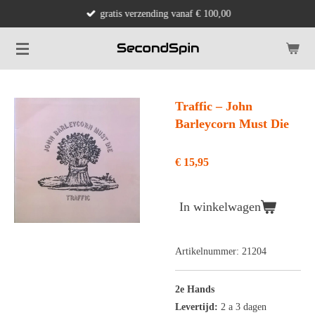
gratis verzending vanaf € 100,00
Ga
direct
naar
de
hoofdinhoud
Traffic ‎– John
Barleycorn Must Die
€ 15,95
In winkelwagen
Artikelnummer:
21204
2e Hands
Levertijd:
2 a 3 dagen