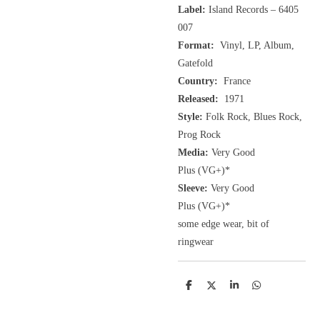
Label:
Island Records ‎– 6405
007
Format:
Vinyl, LP, Album,
Gatefold
Country:
France
Released:
1971
Style:
Folk Rock, Blues Rock,
Prog Rock
Media:
Very Good
Plus
(VG+
)
*
Sleeve:
Very Good
Plus
(VG+)
*
some edge wear, bit of
ringwear
D
D
S
D
e
e
h
e
l
e
a
l
e
l
r
e