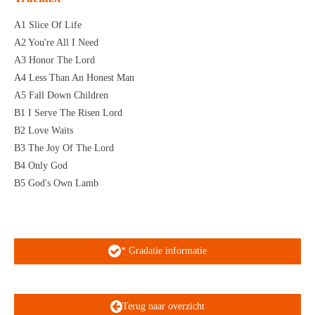
A1 Slice Of Life
A2 You're All I Need
A3 Honor The Lord
A4 Less Than An Honest Man
A5 Fall Down Children
B1 I Serve The Risen Lord
B2 Love Waits
B3 The Joy Of The Lord
B4 Only God
B5 God's Own Lamb
* Gradatie informatie
Terug naar overzicht