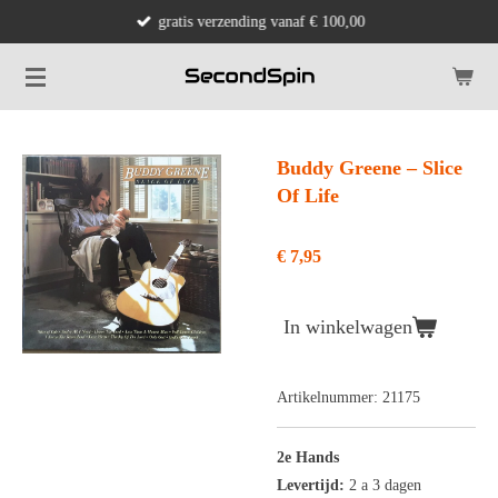
gratis verzending vanaf € 100,00
Ga
direct
naar
de
hoofdinhoud
Buddy Greene ‎– Slice
Of Life
€ 7,95
In winkelwagen
Artikelnummer:
21175
2e Hands
Levertijd:
2 a 3 dagen