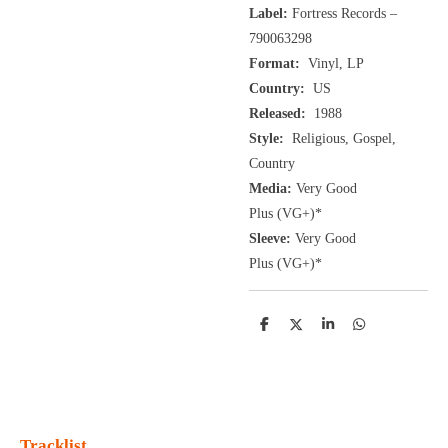
Label:
Fortress Records –
790063298
Format:
Vinyl, LP
Country:
US
Released:
1988
Style:
Religious, Gospel,
Country
Media:
Very Good
Plus
(VG+
)
*
Sleeve:
Very Good
Plus
(VG+)
*
D
D
S
D
e
e
h
e
l
e
a
l
e
l
r
e
n
e
n
Tracklist