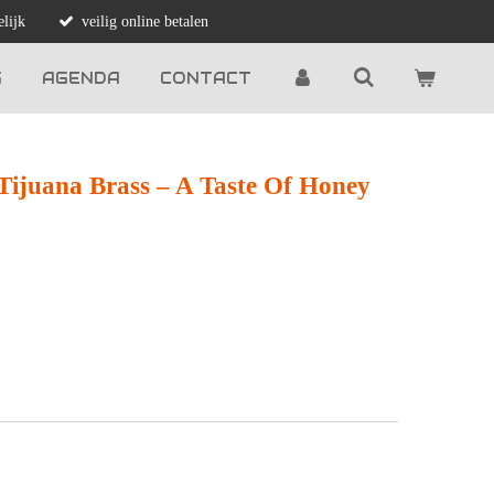
lijk
veilig online betalen
G
AGENDA
CONTACT
Tijuana Brass ‎– A Taste Of Honey