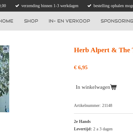
0,00
verzending binnen 1-3 werkdagen
bestelling ophalen moge
HOME
SHOP
IN- EN VERKOOP
SPONSORIN
Herb Alpert & The 
€ 6,95
In winkelwagen
Artikelnummer:
21148
2e Hands
Levertijd:
2 a 3 dagen