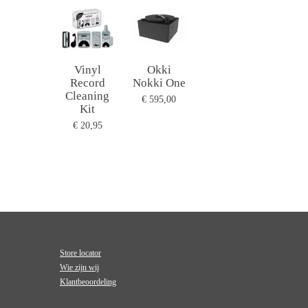
Vinyl
Okki
Record
Nokki One
Cleaning
€ 595,00
Kit
€ 20,95
Store locator
Wie zijn wij
Klantbeoordeling