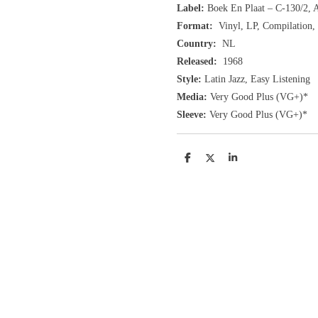
Label:
Boek En Plaat ‎– C-130/2,
Format:
Vinyl, LP, Compilation,
Country:
NL
Released:
1968
Style:
Latin Jazz, Easy Listening
Media:
Very Good Plus
(VG+
)
*
Sleeve:
Very Good Plus
(VG+)
*
D
D
S
e
e
h
l
e
a
e
l
r
n
e