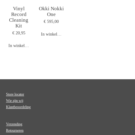
Vinyl
Okki Nokki
Record
One
Cleaning
€ 595,00
Kit
€ 20,95
In winkelwagen
In winkelwagen
Store locator
Wie zijn wij
Klantbeoordeling
Verzending
Retourneren