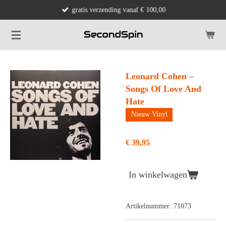
gratis verzending vanaf € 100,00
Ga
direct
naar
de
hoofdinhoud
Leonard Cohen –
Songs Of Love And
Hate
Nieuw Vinyl
€ 39,95
In winkelwagen
Artikelnummer:
71073