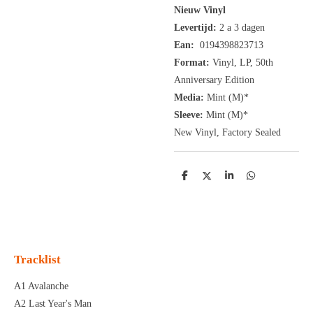
Nieuw Vinyl
Levertijd:
2 a 3 dagen
Ean:
0194398823713
Format:
Vinyl,
LP,
50th
Anniversary Edition
Media:
Mint (M)*
Sleeve:
Mint (M)*
New Vinyl, Factory Sealed
D
D
S
D
e
e
h
e
l
e
a
l
e
l
r
e
n
e
n
Tracklist
A1 Avalanche
A2 Last Year's Man