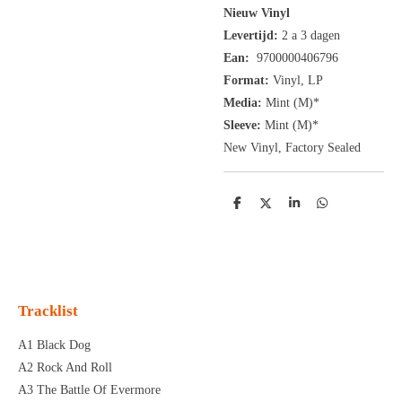
Nieuw Vinyl
Levertijd:
2 a 3 dagen
Ean:
9700000406796
Format:
Vinyl,
LP
Media:
Mint (M)*
Sleeve:
Mint (M)*
New Vinyl, Factory Sealed
D
D
S
D
e
e
h
e
l
e
a
l
e
l
r
e
n
e
n
Tracklist
A1 Black Dog
A2 Rock And Roll
A3 The Battle Of Evermore