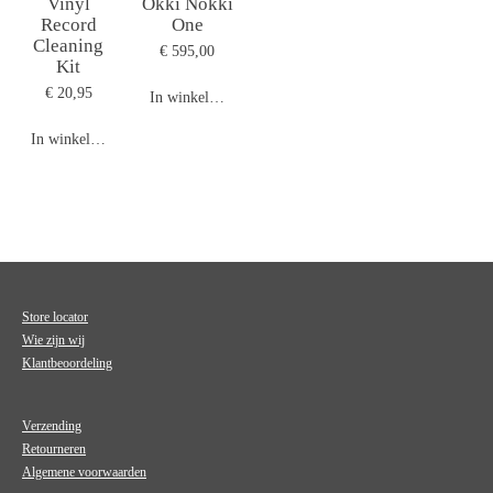
Vinyl
Okki Nokki
Record
One
Cleaning
€ 595,00
Kit
€ 20,95
In winkelwagen
In winkelwagen
Store locator
Wie zijn wij
Klantbeoordeling
Verzending
Retourneren
Algemene voorwaarden