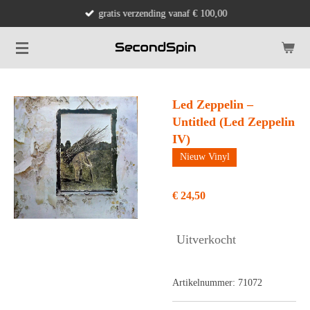
gratis verzending vanaf € 100,00
Ga
direct
naar
de
hoofdinhoud
Led Zeppelin –
Untitled (Led Zeppelin
IV)
Nieuw Vinyl
€ 24,50
Uitverkocht
Artikelnummer:
71072